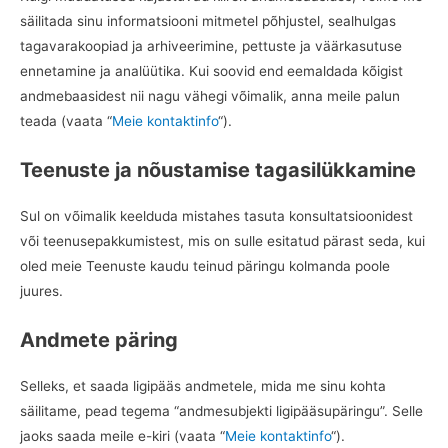
säilitada sinu informatsiooni mitmetel põhjustel, sealhulgas
tagavarakoopiad ja arhiveerimine, pettuste ja väärkasutuse
ennetamine ja analüütika. Kui soovid end eemaldada kõigist
andmebaasidest nii nagu vähegi võimalik, anna meile palun
teada (vaata “
Meie kontaktinfo
“).
Teenuste ja nõustamise tagasilükkamine
Sul on võimalik keelduda mistahes tasuta konsultatsioonidest
või teenusepakkumistest, mis on sulle esitatud pärast seda, kui
oled meie Teenuste kaudu teinud päringu kolmanda poole
juures.
Andmete päring
Selleks, et saada ligipääs andmetele, mida me sinu kohta
säilitame, pead tegema “andmesubjekti ligipääsupäringu”. Selle
jaoks saada meile e-kiri (vaata “
Meie kontaktinfo
“).