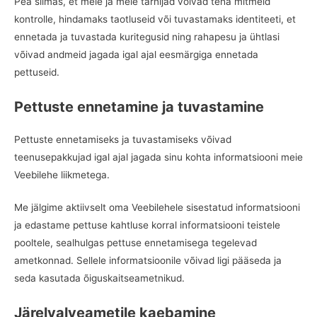
Pea silmas, et meie ja meie tarnijad võivad teha mitmeid
kontrolle, hindamaks taotluseid või tuvastamaks identiteeti, et
ennetada ja tuvastada kuritegusid ning rahapesu ja ühtlasi
võivad andmeid jagada igal ajal eesmärgiga ennetada
pettuseid.
Pettuste ennetamine ja tuvastamine
Pettuste ennetamiseks ja tuvastamiseks võivad
teenusepakkujad igal ajal jagada sinu kohta informatsiooni meie
Veebilehe liikmetega.
Me jälgime aktiivselt oma Veebilehele sisestatud informatsiooni
ja edastame pettuse kahtluse korral informatsiooni teistele
pooltele, sealhulgas pettuse ennetamisega tegelevad
ametkonnad. Sellele informatsioonile võivad ligi pääseda ja
seda kasutada õiguskaitseametnikud.
Järelvalveametile kaebamine