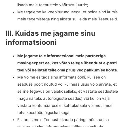
lisada meie teenustele väärtust juurde;
Me tegeleme ka veebiturundusega, et hoida sind kursis
meie tegemistega ning aidata sul leida meie Teenuseid.
III. Kuidas me jagame sinu
informatsiooni
Me jagame teie informatsiooni meie partneriga
movingexpert.ee, kes võtab teiega ühendust e-posti
teel või helistab teile oma prügiveo pakkumise kohta
.
Me võime esitada sinu informatsiooni, kui see on
seaduse poolt nõutud või kui heas usus võib arvata, et
selline tegevus on vajalik selleks, et vastata seadustele
(nagu näiteks autoriõiguste seadus) või kui on vaja
vastata kohtumäärusele, kohtukutsele või muul moel
teha koostööd õiguskaitsega.
Esitades meie Teenuste kaudu päringu nõustud sa
sellega, et sinu informatsiooni võidakse esitada