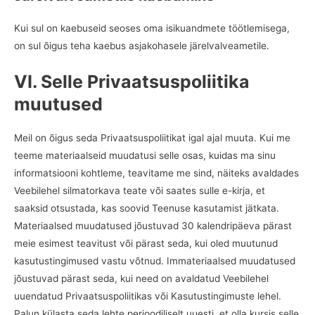
Kui sul on kaebuseid seoses oma isikuandmete töötlemisega,
on sul õigus teha kaebus asjakohasele järelvalveametile.
VI. Selle Privaatsuspoliitika
muutused
Meil on õigus seda Privaatsuspoliitikat igal ajal muuta. Kui me
teeme materiaalseid muudatusi selle osas, kuidas ma sinu
informatsiooni kohtleme, teavitame me sind, näiteks avaldades
Veebilehel silmatorkava teate või saates sulle e-kirja, et
saaksid otsustada, kas soovid Teenuse kasutamist jätkata.
Materiaalsed muudatused jõustuvad 30 kalendripäeva pärast
meie esimest teavitust või pärast seda, kui oled muutunud
kasutustingimused vastu võtnud. Immateriaalsed muudatused
jõustuvad pärast seda, kui need on avaldatud Veebilehel
uuendatud Privaatsuspoliitikas või Kasutustingimuste lehel.
Palun külasta seda lehte perioodiliselt uuesti, et olla kursis selle