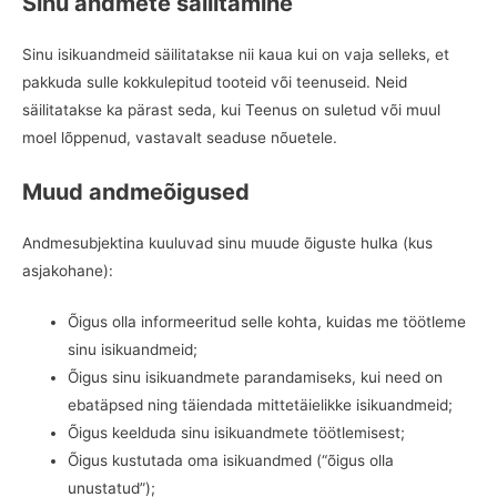
Sinu andmete säilitamine
Sinu isikuandmeid säilitatakse nii kaua kui on vaja selleks, et
pakkuda sulle kokkulepitud tooteid või teenuseid. Neid
säilitatakse ka pärast seda, kui Teenus on suletud või muul
moel lõppenud, vastavalt seaduse nõuetele.
Muud andmeõigused
Andmesubjektina kuuluvad sinu muude õiguste hulka (kus
asjakohane):
Õigus olla informeeritud selle kohta, kuidas me töötleme
sinu isikuandmeid;
Õigus sinu isikuandmete parandamiseks, kui need on
ebatäpsed ning täiendada mittetäielikke isikuandmeid;
Õigus keelduda sinu isikuandmete töötlemisest;
Õigus kustutada oma isikuandmed (“õigus olla
unustatud”);