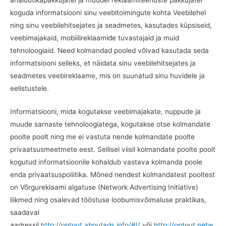
koguda informatsiooni sinu veebitoimingute kohta Veebilehel
ning sinu veebilehitsejates ja seadmetes, kasutades küpsiseid,
veebimajakaid, mobiilireklaamide tuvastajaid ja muid
tehnoloogiaid. Need kolmandad pooled võivad kasutada seda
informatsiooni selleks, et näidata sinu veebilehitsejates ja
seadmetes veebireklaame, mis on suunatud sinu huvidele ja
eelistustele.
Informatsiooni, mida kogutakse veebimajakate, nuppude ja
muude sarnaste tehnoloogiatega, kogutakse otse kolmandate
poolte poolt ning me ei vastuta nende kolmandate poolte
privaatsusmeetmete eest. Sellisel viisil kolmandate poolte poolt
kogutud informatsioonile kohaldub vastava kolmanda poole
enda privaatsuspoliitika. Mõned nendest kolmandatest pooltest
on Võrgureklaami algatuse (Network Advertising Initiative)
liikmed ning osalevad tööstuse loobumisvõimaluse praktikas,
saadaval
aadressil
http://optout.aboutads.info/#!/
või
http://optout.netw