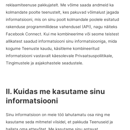
reklaamiteenuse pakkujatelt. Me võime saada andmeid ka
kolmandate poolte teenustelt, kes pakuvad võimalust jagada
informatsiooni, mis on sinu poolt kolmandale poolele esitatud
rakenduse programmiliidese vahendusel (API), nagu näiteks
Facebook Connect. Kui me kombineerime või seome teistest
allikatest saadud informatsiooni sinu informatsiooniga, mida
kogume Teenuste kaudu, käsitleme kombineeritud
informatsiooni vastavalt käesolevale Privaatsuspoliitikale,
Tingimustele ja asjakohastele seadustele.
II. Kuidas me kasutame sinu
informatsiooni
Sinu informatsioon on meie töö lahutamatu osa ning me
kasutame seda mitmetel viisidel, et pakkuda Teenuseid ja
hallata oma ettevõtet. Me kasutame sinu antavat