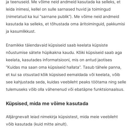
ja teenuseid. Me võime neid andmeid kasutada ka selleks, et
leida inimesi, kellel on sulle sarnased huvid ja toimingud
(nimetatud ka kui “sarnane publik”). Me võime neid andmeid
kasutada ka selleks, et tõhustada oma äritoiminguid, pakkumisi
ja kasumlikkust.
Enamikke täiendavaid küpsiseid saab keelata küpsiste
nõustumise sätete hüpikakna kaudu. Kõiki küpsiseid saab aga
keelata, kasutades informatsiooni, mis on antud jaotises
“Kuidas ma saan oma küpsiseid hallata”. Tasub tähele panna,
et kui sa otsustad kõik küpsised eemaldada või keelata, võib
see kahjustada seda, kuidas veebileht peaks töötama ning selle
tulemuseks võib olla vähenenud või ebatäpne funktsionaalsus.
Küpsised, mida me võime kasutada
Alljärgnevalt leiad nimekirja küpsistest, mida meie veebileht
võib kasutada (kuid mitte ainult).