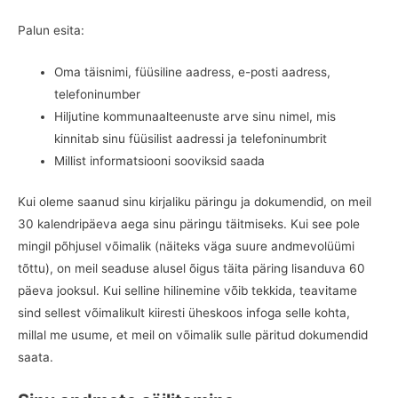
Palun esita:
Oma täisnimi, füüsiline aadress, e-posti aadress,
telefoninumber
Hiljutine kommunaalteenuste arve sinu nimel, mis
kinnitab sinu füüsilist aadressi ja telefoninumbrit
Millist informatsiooni sooviksid saada
Kui oleme saanud sinu kirjaliku päringu ja dokumendid, on meil
30 kalendripäeva aega sinu päringu täitmiseks. Kui see pole
mingil põhjusel võimalik (näiteks väga suure andmevolüümi
tõttu), on meil seaduse alusel õigus täita päring lisanduva 60
päeva jooksul. Kui selline hilinemine võib tekkida, teavitame
sind sellest võimalikult kiiresti üheskoos infoga selle kohta,
millal me usume, et meil on võimalik sulle päritud dokumendid
saata.