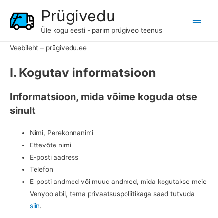
Prügivedu
Main
Üle kogu eesti - parim prügiveo teenus
Men
Veebileht – prügivedu.ee
I. Kogutav informatsioon
Informatsioon, mida võime koguda otse
sinult
Nimi, Perekonnanimi
Ettevõte nimi
E-posti aadress
Telefon
E-posti andmed või muud andmed, mida kogutakse meie
Venyoo abil, tema privaatsuspoliitikaga saad tutvuda
siin
.