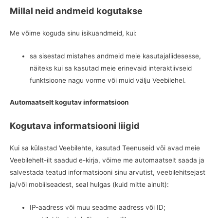
Millal neid andmeid kogutakse
Me võime koguda sinu isikuandmeid, kui:
sa sisestad mistahes andmeid meie kasutajaliidesesse,
näiteks kui sa kasutad meie erinevaid interaktiivseid
funktsioone nagu vorme või muid välju Veebilehel.
Automaatselt kogutav informatsioon
Kogutava informatsiooni liigid
Kui sa külastad Veebilehte, kasutad Teenuseid või avad meie
Veebilehelt-ilt saadud e-kirja, võime me automaatselt saada ja
salvestada teatud informatsiooni sinu arvutist, veebilehitsejast
ja/või mobiilseadest, seal hulgas (kuid mitte ainult):
IP-aadress või muu seadme aadress või ID;