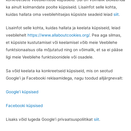
ka ainult kolmandate poolte küpsiseid. Lisainfot selle kohta,
kuidas hallata oma veebilehitsejas küpsiste seadeid leiad
siit
.
Lisainfot selle kohta, kuidas hallata ja keelata küpsiseid, leiad
veebilehelt
https://www.allaboutcookies.org/
. Pea aga silmas,
et küpsiste kustutamisel või keelamisel võib meie Veebilehe
funktsionaalsus olla mõjutatud ning on võimalik, et sa ei pääse
ligi meie Veebilehe funktsioonidele või osadele.
Sa võid keelata ka konkreetseid küpsiseid, mis on seotud
Google’i ja Facebooki reklaamidega, nagu toodud alljärgnevalt:
Google’i küpsised
Facebooki küpsised
Lisaks võid lugeda Google’i privaatsuspoliitikat
siit
.