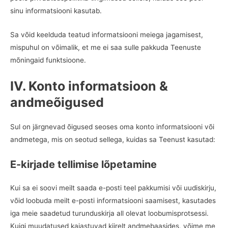
sinu informatsiooni kasutab.
Sa võid keelduda teatud informatsiooni meiega jagamisest,
mispuhul on võimalik, et me ei saa sulle pakkuda Teenuste
mõningaid funktsioone.
IV. Konto informatsioon &
andmeõigused
Sul on järgnevad õigused seoses oma konto informatsiooni või
andmetega, mis on seotud sellega, kuidas sa Teenust kasutad:
E-kirjade tellimise lõpetamine
Kui sa ei soovi meilt saada e-posti teel pakkumisi või uudiskirju,
võid loobuda meilt e-posti informatsiooni saamisest, kasutades
iga meie saadetud turunduskirja all olevat loobumisprotsessi.
Kuigi muudatused kajastuvad kiirelt andmebaasides, võime me