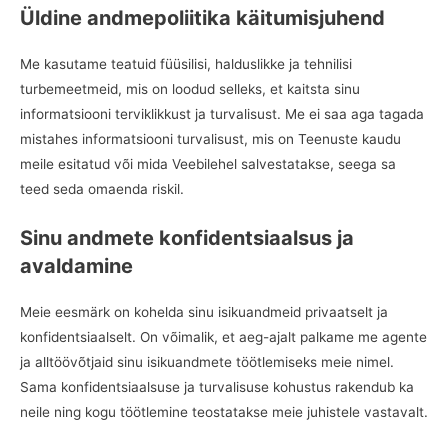
Üldine andmepoliitika käitumisjuhend
Me kasutame teatuid füüsilisi, halduslikke ja tehnilisi
turbemeetmeid, mis on loodud selleks, et kaitsta sinu
informatsiooni terviklikkust ja turvalisust. Me ei saa aga tagada
mistahes informatsiooni turvalisust, mis on Teenuste kaudu
meile esitatud või mida Veebilehel salvestatakse, seega sa
teed seda omaenda riskil.
Sinu andmete konfidentsiaalsus ja
avaldamine
Meie eesmärk on kohelda sinu isikuandmeid privaatselt ja
konfidentsiaalselt. On võimalik, et aeg-ajalt palkame me agente
ja alltöövõtjaid sinu isikuandmete töötlemiseks meie nimel.
Sama konfidentsiaalsuse ja turvalisuse kohustus rakendub ka
neile ning kogu töötlemine teostatakse meie juhistele vastavalt.