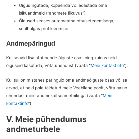
Õigus liigutada, kopeerida või edastada oma
isikuandmeid (“andmete liikuvus”)
Õigused seoses automaatse otsusetegemisega,
sealhulgas profileerimine
Andmepäringud
Kui soovid lisainfot nende õiguste osas ning kuidas neid
õiguseid kasutada, võta ühendust (vaata “
Meie kontaktinfo
“).
Kui sul on mistahes päringuid oma andmeõiguste osas või sa
arvad, et neid pole täidetud meie Veebilehe poolt, võta palun
ühendust meie andmekaitseametnikuga (vaata “
Meie
kontaktinfo
“)
V. Meie pühendumus
andmeturbele