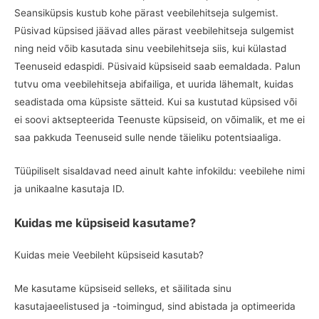
Seansiküpsis kustub kohe pärast veebilehitseja sulgemist.
Püsivad küpsised jäävad alles pärast veebilehitseja sulgemist
ning neid võib kasutada sinu veebilehitseja siis, kui külastad
Teenuseid edaspidi. Püsivaid küpsiseid saab eemaldada. Palun
tutvu oma veebilehitseja abifailiga, et uurida lähemalt, kuidas
seadistada oma küpsiste sätteid. Kui sa kustutad küpsised või
ei soovi aktsepteerida Teenuste küpsiseid, on võimalik, et me ei
saa pakkuda Teenuseid sulle nende täieliku potentsiaaliga.
Tüüpiliselt sisaldavad need ainult kahte infokildu: veebilehe nimi
ja unikaalne kasutaja ID.
Kuidas me küpsiseid kasutame?
Kuidas meie Veebileht küpsiseid kasutab?
Me kasutame küpsiseid selleks, et säilitada sinu
kasutajaeelistused ja -toimingud, sind abistada ja optimeerida