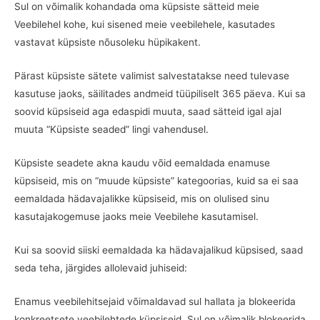
Sul on võimalik kohandada oma küpsiste sätteid meie
Veebilehel kohe, kui sisened meie veebilehele, kasutades
vastavat küpsiste nõusoleku hüpikakent.
Pärast küpsiste sätete valimist salvestatakse need tulevase
kasutuse jaoks, säilitades andmeid tüüpiliselt 365 päeva. Kui sa
soovid küpsiseid aga edaspidi muuta, saad sätteid igal ajal
muuta “Küpsiste seaded” lingi vahendusel.
Küpsiste seadete akna kaudu võid eemaldada enamuse
küpsiseid, mis on “muude küpsiste” kategoorias, kuid sa ei saa
eemaldada hädavajalikke küpsiseid, mis on olulised sinu
kasutajakogemuse jaoks meie Veebilehe kasutamisel.
Kui sa soovid siiski eemaldada ka hädavajalikud küpsised, saad
seda teha, järgides allolevaid juhiseid:
Enamus veebilehitsejaid võimaldavad sul hallata ja blokeerida
konkreetsete veebilehtede küpsiseid. Sul on võimalik blokeerida