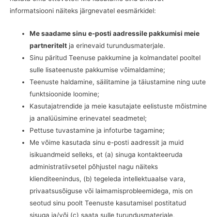
informatsiooni näiteks järgnevatel eesmärkidel:
Me saadame sinu e-posti aadressile pakkumisi meie
partneritelt
ja erinevaid turundusmaterjale.
Sinu päritud Teenuse pakkumine ja kolmandatel pooltel
sulle lisateenuste pakkumise võimaldamine;
Teenuste haldamine, säilitamine ja täiustamine ning uute
funktsioonide loomine;
Kasutajatrendide ja meie kasutajate eelistuste mõistmine
ja analüüsimine erinevatel seadmetel;
Pettuse tuvastamine ja infoturbe tagamine;
Me võime kasutada sinu e-posti aadressit ja muid
isikuandmeid selleks, et (a) sinuga kontakteeruda
administratiivsetel põhjustel nagu näiteks
klienditeenindus, (b) tegeleda intellektuaalse vara,
privaatsusõiguse või laimamisprobleemidega, mis on
seotud sinu poolt Teenuste kasutamisel postitatud
sisuga ja/või (c) saata sulle turundusmaterjale,