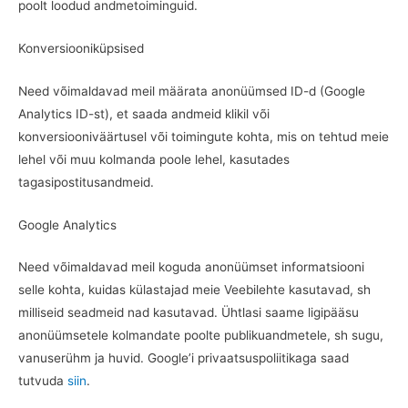
poolt loodud andmetoiminguid.
Konversiooniküpsised
Need võimaldavad meil määrata anonüümsed ID-d (Google
Analytics ID-st), et saada andmeid klikil või
konversiooniväärtusel või toimingute kohta, mis on tehtud meie
lehel või muu kolmanda poole lehel, kasutades
tagasipostitusandmeid.
Google Analytics
Need võimaldavad meil koguda anonüümset informatsiooni
selle kohta, kuidas külastajad meie Veebilehte kasutavad, sh
milliseid seadmeid nad kasutavad. Ühtlasi saame ligipääsu
anonüümsetele kolmandate poolte publikuandmetele, sh sugu,
vanuserühm ja huvid. Google’i privaatsuspoliitikaga saad
tutvuda
siin
.