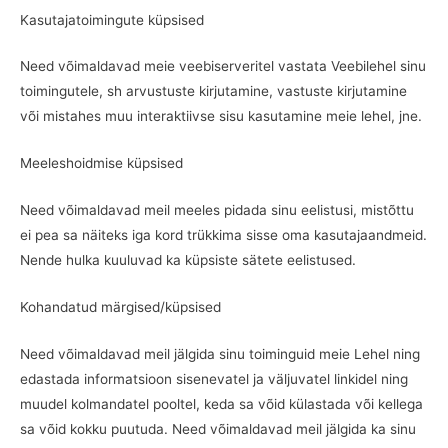
Kasutajatoimingute küpsised
Need võimaldavad meie veebiserveritel vastata Veebilehel sinu
toimingutele, sh arvustuste kirjutamine, vastuste kirjutamine
või mistahes muu interaktiivse sisu kasutamine meie lehel, jne.
Meeleshoidmise küpsised
Need võimaldavad meil meeles pidada sinu eelistusi, mistõttu
ei pea sa näiteks iga kord trükkima sisse oma kasutajaandmeid.
Nende hulka kuuluvad ka küpsiste sätete eelistused.
Kohandatud märgised/küpsised
Need võimaldavad meil jälgida sinu toiminguid meie Lehel ning
edastada informatsioon sisenevatel ja väljuvatel linkidel ning
muudel kolmandatel pooltel, keda sa võid külastada või kellega
sa võid kokku puutuda. Need võimaldavad meil jälgida ka sinu