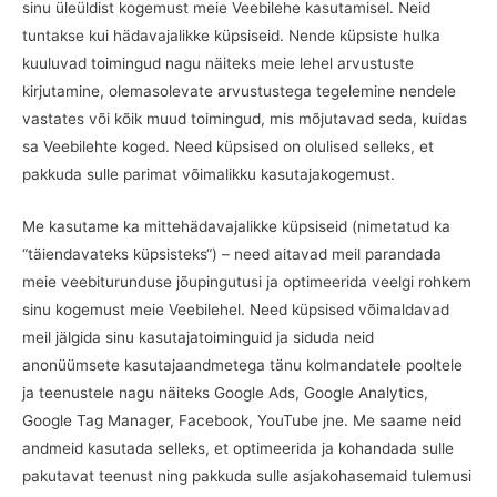
sinu üleüldist kogemust meie Veebilehe kasutamisel. Neid
tuntakse kui hädavajalikke küpsiseid. Nende küpsiste hulka
kuuluvad toimingud nagu näiteks meie lehel arvustuste
kirjutamine, olemasolevate arvustustega tegelemine nendele
vastates või kõik muud toimingud, mis mõjutavad seda, kuidas
sa Veebilehte koged. Need küpsised on olulised selleks, et
pakkuda sulle parimat võimalikku kasutajakogemust.
Me kasutame ka mittehädavajalikke küpsiseid (nimetatud ka
“täiendavateks küpsisteks“) – need aitavad meil parandada
meie veebiturunduse jõupingutusi ja optimeerida veelgi rohkem
sinu kogemust meie Veebilehel. Need küpsised võimaldavad
meil jälgida sinu kasutajatoiminguid ja siduda neid
anonüümsete kasutajaandmetega tänu kolmandatele pooltele
ja teenustele nagu näiteks Google Ads, Google Analytics,
Google Tag Manager, Facebook, YouTube jne. Me saame neid
andmeid kasutada selleks, et optimeerida ja kohandada sulle
pakutavat teenust ning pakkuda sulle asjakohasemaid tulemusi