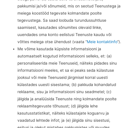
pakkumisi ja/või sõnumeid, mis on seotud Teenustega ja
meiega koostööd tegevate kolmandate poolte
tegevustega. Sa saad loobuda turundussuhtluse
saamisest, kasutades sõnumites olevaid linke,
uuendades oma konto eelistusi Teenuste kaudu või
võttes meiega otse ühendust (vaata “
Meie kontaktinfo
“).
Me võime kasutada küpsiste informatsiooni ja
automaatselt kogutud informatsiooni selleks, et: (a)
personaliseerida meie Teenuseid, näiteks pidades sinu
informatsiooni meeles, et sa ei peaks seda külastuse
jooksul või meie Teenuseid järgmisel korral uuesti
külastades uuesti sisestama; (b) pakkuda kohandatud
reklaame, sisu ja informatsiooni sinu seadmetel; (c)
jälgida ja analüüsida Teenuste ning kolmandate poolte
reklaamitegevuste tõhusust; (d) jälgida lehe
kasutusstatistikat, näiteks külastajate koguarvu ja
vaadatud lehtede infot; ja (e) jälgida sinu sisestusi,
esitusi ja olekut mistahes pakkumistes või muudes