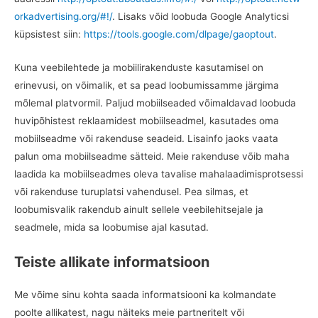
orkadvertising.org/#!/
. Lisaks võid loobuda Google Analyticsi
küpsistest siin:
https://tools.google.com/dlpage/gaoptout
.
Kuna veebilehtede ja mobiilirakenduste kasutamisel on
erinevusi, on võimalik, et sa pead loobumissamme järgima
mõlemal platvormil. Paljud mobiilseaded võimaldavad loobuda
huvipõhistest reklaamidest mobiilseadmel, kasutades oma
mobiilseadme või rakenduse seadeid. Lisainfo jaoks vaata
palun oma mobiilseadme sätteid. Meie rakenduse võib maha
laadida ka mobiilseadmes oleva tavalise mahalaadimisprotsessi
või rakenduse turuplatsi vahendusel. Pea silmas, et
loobumisvalik rakendub ainult sellele veebilehitsejale ja
seadmele, mida sa loobumise ajal kasutad.
Teiste allikate informatsioon
Me võime sinu kohta saada informatsiooni ka kolmandate
poolte allikatest, nagu näiteks meie partneritelt või