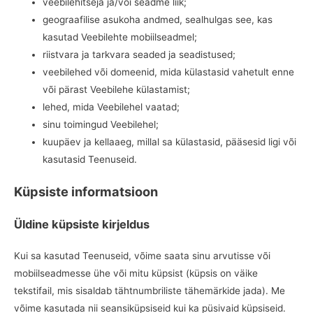
veebilehitseja ja/või seadme liik;
geograafilise asukoha andmed, sealhulgas see, kas
kasutad Veebilehte mobiilseadmel;
riistvara ja tarkvara seaded ja seadistused;
veebilehed või domeenid, mida külastasid vahetult enne
või pärast Veebilehe külastamist;
lehed, mida Veebilehel vaatad;
sinu toimingud Veebilehel;
kuupäev ja kellaaeg, millal sa külastasid, pääsesid ligi või
kasutasid Teenuseid.
Küpsiste informatsioon
Üldine küpsiste kirjeldus
Kui sa kasutad Teenuseid, võime saata sinu arvutisse või
mobiilseadmesse ühe või mitu küpsist (küpsis on väike
tekstifail, mis sisaldab tähtnumbriliste tähemärkide jada). Me
võime kasutada nii seansiküpsiseid kui ka püsivaid küpsiseid.