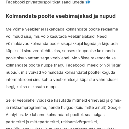
Facebooki privaatsuspoliitikat saad lugeda
siit
.
Kolmandate poolte veebimajakad ja nupud
Me võime Veebilehel rakendada kolmandate poolte reklaame
või muud sisu, mis võib kasutada veebimajakaid. Need
võimaldavad kolmanda poole sisupakkujal lugeda ja kirjutada
küpsiseid sinu veebilehitsejas, seoses sinupoolse kolmanda
poole sisu vaatamisega veebilehel. Me võime rakendada ka
kolmandate poolte nuppe (nagu Facebooki “meeldib” või “jaga”
nupud), mis võivad võimaldada kolmandatel pooltel koguda
informatsiooni sinu kohta veebilehitseja küpsiste vahendusel,
isegi, kui sa ei kasuta nuppe.
Sellel Veebilehel võidakse kasutada mitmeid erinevaid jälgimis-
ja reklaamprogramme, nende hulgas (kuid mitte ainult) Google
Analytics. Me lubame kolmandatel pooltel, sealhulgas
partneritel ja mittepartneritel, reklaamivõrgustikel,
analüütikapakkujatel ja muudel reklaamiteenuste pakkujatel