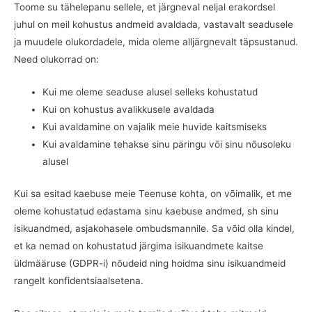
Toome su tähelepanu sellele, et järgneval neljal erakordsel
juhul on meil kohustus andmeid avaldada, vastavalt seadusele
ja muudele olukordadele, mida oleme alljärgnevalt täpsustanud.
Need olukorrad on:
Kui me oleme seaduse alusel selleks kohustatud
Kui on kohustus avalikkusele avaldada
Kui avaldamine on vajalik meie huvide kaitsmiseks
Kui avaldamine tehakse sinu päringu või sinu nõusoleku
alusel
Kui sa esitad kaebuse meie Teenuse kohta, on võimalik, et me
oleme kohustatud edastama sinu kaebuse andmed, sh sinu
isikuandmed, asjakohasele ombudsmannile. Sa võid olla kindel,
et ka nemad on kohustatud järgima isikuandmete kaitse
üldmääruse (GDPR-i) nõudeid ning hoidma sinu isikuandmeid
rangelt konfidentsiaalsetena.