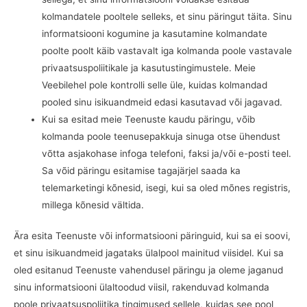
kolmandatele pooltele selleks, et sinu päringut täita. Sinu
informatsiooni kogumine ja kasutamine kolmandate
poolte poolt käib vastavalt iga kolmanda poole vastavale
privaatsuspoliitikale ja kasutustingimustele. Meie
Veebilehel pole kontrolli selle üle, kuidas kolmandad
pooled sinu isikuandmeid edasi kasutavad või jagavad.
Kui sa esitad meie Teenuste kaudu päringu, võib
kolmanda poole teenusepakkuja sinuga otse ühendust
võtta asjakohase infoga telefoni, faksi ja/või e-posti teel.
Sa võid päringu esitamise tagajärjel saada ka
telemarketingi kõnesid, isegi, kui sa oled mõnes registris,
millega kõnesid vältida.
Ära esita Teenuste või informatsiooni päringuid, kui sa ei soovi,
et sinu isikuandmeid jagataks ülalpool mainitud viisidel. Kui sa
oled esitanud Teenuste vahendusel päringu ja oleme jaganud
sinu informatsiooni ülaltoodud viisil, rakenduvad kolmanda
poole privaatsuspoliitika tingimused sellele, kuidas see pool