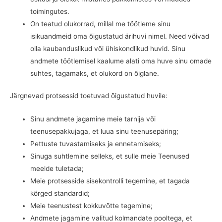
toimingutes.
On teatud olukorrad, millal me töötleme sinu
isikuandmeid oma õigustatud ärihuvi nimel. Need võivad
olla kaubanduslikud või ühiskondlikud huvid. Sinu
andmete töötlemisel kaalume alati oma huve sinu omade
suhtes, tagamaks, et olukord on õiglane.
Järgnevad protsessid toetuvad õigustatud huvile:
Sinu andmete jagamine meie tarnija või
teenusepakkujaga, et luua sinu teenusepäring;
Pettuste tuvastamiseks ja ennetamiseks;
Sinuga suhtlemine selleks, et sulle meie Teenused
meelde tuletada;
Meie protsesside sisekontrolli tegemine, et tagada
kõrged standardid;
Meie teenustest kokkuvõtte tegemine;
Andmete jagamine valitud kolmandate pooltega, et