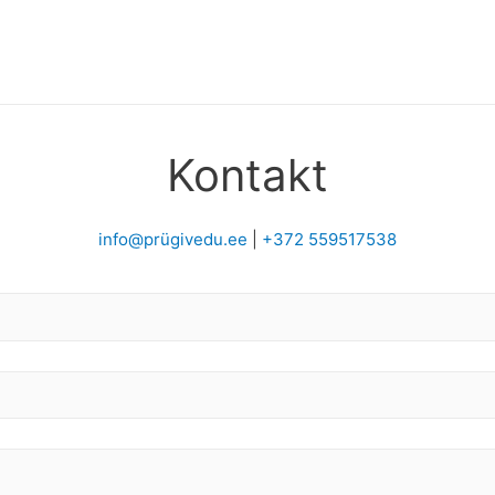
Kontakt
info@prügivedu.ee
|
+372 559517538