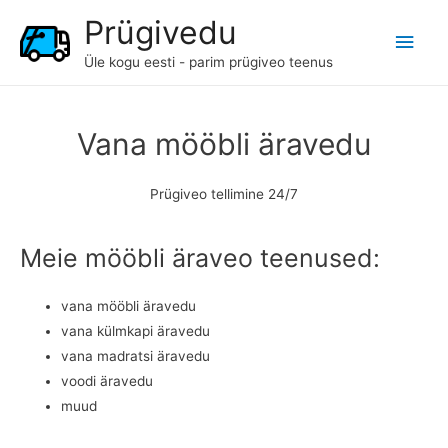
Prügivedu
Main
Üle kogu eesti - parim prügiveo teenus
Men
Vana mööbli äravedu
Prügiveo tellimine 24/7
Meie mööbli äraveo teenused:
vana mööbli äravedu
vana külmkapi äravedu
vana madratsi äravedu
voodi äravedu
muud